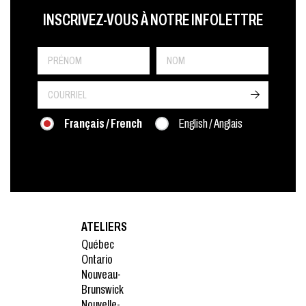
LAST NAME
PRÉNOM
LANGUE
INSCRIVEZ-VOUS À NOTRE INFOLETTRE
->
Français / French
English / Anglais
ATELIERS
Québec
Ontario
Nouveau-
Brunswick
Nouvelle-