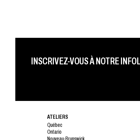
PRÉNOM
LAST NAME
LANGUE
INSCRIVEZ-VOUS À NOTRE INFO
ATELIERS
Québec
Ontario
Nouveau-Brunswick