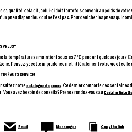
e sa qualité; cela dit, celui-ci doit toutefois convenir au poids de vot
’un pneu dispendieux qui ne l’est pas. Pour dénicher les pneus qui conv
ES PNEUS?
e la température se maintient sous les 7 ºC pendant quelques jours. En
he. Pensez-y : cette imprudence met littéralement votre vie et celle d
TIFIÉ AUTO SERVICE!
onsultez notre
. Ce dernier comporte des centaines
catalogue de pneus
ma. Vous avez besoin de conseils? Prenez rendez-vous au
Certifié Auto S
Email
Messenger
Copy the link