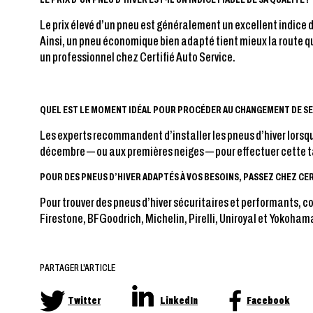
Le prix élevé d’un pneu est généralement un excellent indice d
Ainsi, un pneu économique bien adapté tient mieux la route qu
un professionnel chez Certifié Auto Service.
QUEL EST LE MOMENT IDÉAL POUR PROCÉDER AU CHANGEMENT DE S
Les experts recommandent d’installer les pneus d’hiver lorsqu
décembre — ou aux premières neiges — pour effectuer cette tâc
POUR DES PNEUS D’HIVER ADAPTÉS À VOS BESOINS, PASSEZ CHEZ CER
Pour trouver des pneus d’hiver sécuritaires et performants, c
Firestone, BFGoodrich, Michelin, Pirelli, Uniroyal et Yokoha
PARTAGER L'ARTICLE
Twitter
LinkedIn
Facebook