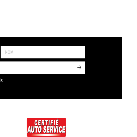
->
is