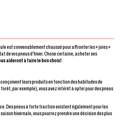
icule est convenablement chaussé pour affronter les « joies »
état de vos pneus d’hiver. Chose certaine, acheter ses
ous aideront à faire le bon choix!
 conçoivent leurs produits en fonction des habitudes de
forêt, par exemple), vous avez intérêt à opter pour des pneus
ce. Des pneus à forte traction existent également pour les
saison hivernale, vous pourrez prendre une décision des plus