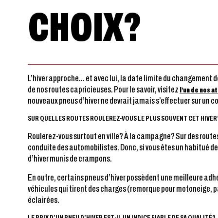
CHOIX?
L’hiver approche… et avec lui, la date limite du changement de
de nos routes capricieuses. Pour le savoir, visitez
l’un de nos a
nouveaux pneus d’hiver ne devrait jamais s’effectuer sur un c
SUR QUELLES ROUTES ROULEREZ-VOUS LE PLUS SOUVENT CET HIVER
Roulerez-vous surtout en ville? À la campagne? Sur des route
conduite des automobilistes. Donc, si vous êtes un habitué de
d’hiver munis de crampons.
En outre, certains pneus d’hiver possèdent une meilleure adhé
véhicules qui tirent des charges (remorque pour motoneige, p
éclairées.
LE PRIX D’UN PNEU D’HIVER EST-IL UN INDICE FIABLE DE SA QUALITÉ?