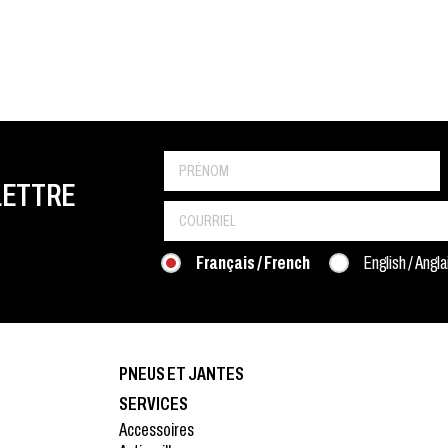
LETTRE
Français / French
English / Angla
PNEUS ET JANTES
SERVICES
Accessoires