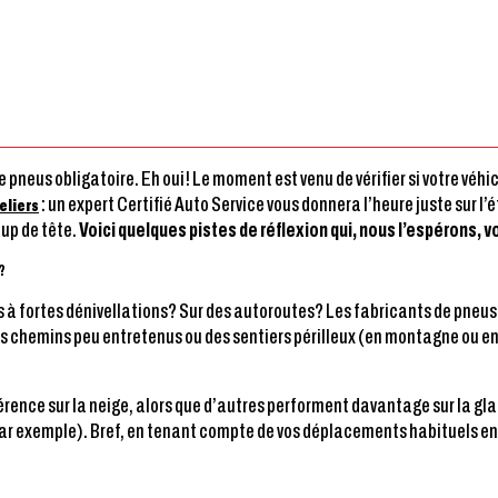
 pneus obligatoire. Eh oui! Le moment est venu de vérifier si votre véh
: un expert Certifié Auto Service vous donnera l’heure juste sur l’
teliers
oup de tête.
Voici quelques pistes de réflexion qui, nous l’espérons, v
?
s à fortes dénivellations? Sur des autoroutes? Les fabricants de pneus
s chemins peu entretenus ou des sentiers périlleux (en montagne ou en 
rence sur la neige, alors que d’autres performent davantage sur la gla
ar exemple). Bref, en tenant compte de vos déplacements habituels en 