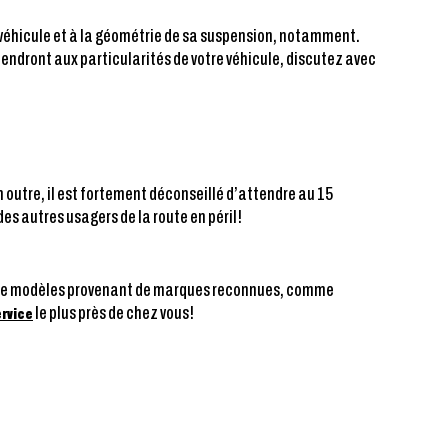
re véhicule et à la géométrie de sa suspension, notamment.
iendront aux particularités de votre véhicule, discutez avec
 outre, il est fortement déconseillé d’attendre au 15
es autres usagers de la route en péril!
 de modèles provenant de marques reconnues, comme
le plus près de chez vous!
ervice