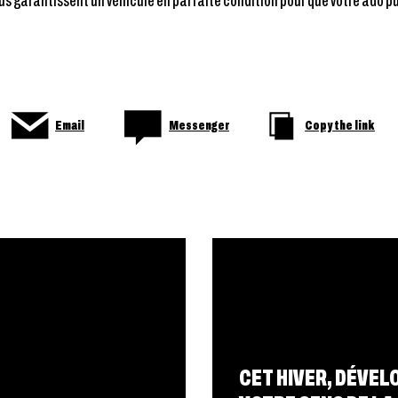
us garantissent un véhicule en parfaite condition pour que votre ado pu
Email
Messenger
Copy the link
CET HIVER, DÉVEL