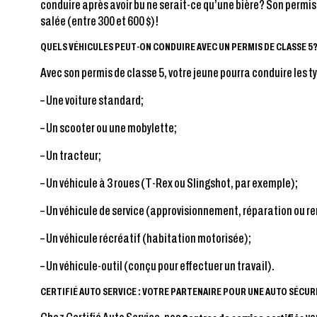
conduire après avoir bu ne serait-ce qu’une bière? Son permis 
salée (entre 300 et 600 $)!
QUELS VÉHICULES PEUT-ON CONDUIRE AVEC UN PERMIS DE CLASSE 5
Avec son permis de classe 5, votre jeune pourra conduire les ty
– Une voiture standard;
– Un scooter ou une mobylette;
– Un tracteur;
– Un véhicule à 3 roues (T-Rex ou Slingshot, par exemple);
– Un véhicule de service (approvisionnement, réparation ou 
– Un véhicule récréatif (habitation motorisée);
– Un véhicule-outil (conçu pour effectuer un travail).
CERTIFIÉ AUTO SERVICE : VOTRE PARTENAIRE POUR UNE AUTO SÉCUR