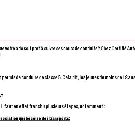
 que votre ado soit prêt à suivre ses cours de conduite? Chez Certifié 
!
permis de conduire de classe 5. Cela dit, les jeunes de moins de 18 ans 
E?
 Il faut en effet franchir plusieurs étapes, notamment :
;
sociation québécoise des transports