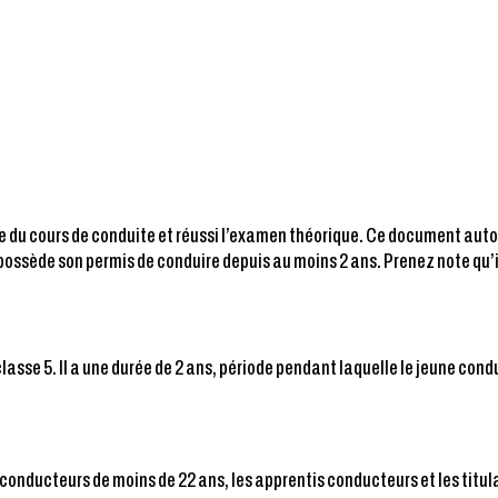
ase du cours de conduite et réussi l’examen théorique. Ce document aut
 possède son permis de conduire depuis au moins 2 ans. Prenez note qu’
classe 5. Il a une durée de 2 ans, période pendant laquelle le jeune co
 conducteurs de moins de 22 ans, les apprentis conducteurs et les titula