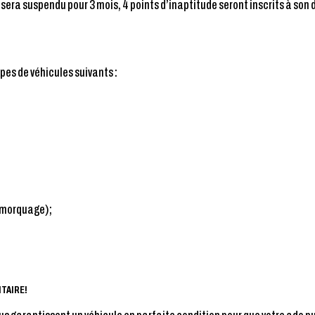
sera suspendu pour 3 mois, 4 points d’inaptitude seront inscrits à son 
?
pes de véhicules suivants :
remorquage);
ITAIRE!