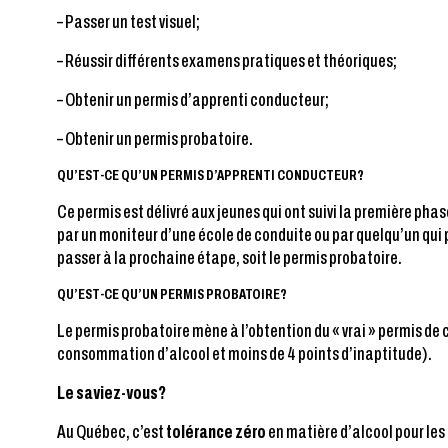
– Passer un test visuel;
– Réussir différents examens pratiques et théoriques;
– Obtenir un permis d’apprenti conducteur;
– Obtenir un permis probatoire.
QU’EST-CE QU’UN PERMIS D’APPRENTI CONDUCTEUR?
Ce permis est délivré aux jeunes qui ont suivi la première ph
par un moniteur d’une école de conduite ou par quelqu’un qui
passer à la prochaine étape, soit le permis probatoire.
QU’EST-CE QU’UN PERMIS PROBATOIRE?
Le permis probatoire mène à l’obtention du « vrai » permis de 
consommation d’alcool et moins de 4 points d’inaptitude).
Le saviez-vous?
Au Québec, c’est
tolérance zéro
en matière d’alcool pour les