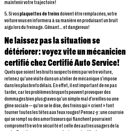
maintenir votre trajectoire!
5. Si vos
plaquettes de freins
doivent être remplacées, votre
voiture vous en informera à sa manière en produisant un bruit
aigu lors du freinage. Gênant… et dangereux!
Ne laissez pas la situation se
détériorer : voyez vite un mécanicien
certifié chez Certifié Auto Service!
Quels que soient les bruits suspects émis par votre voiture,
retenez qu’une visite dans un atelier de mécanique s’impose
dans les plus brefs délais. En effet, il est important de ne pas
tarder, car les problèmes bruyants peuvent provoquer des
dommages bien plus graves qu’un simple mal d’oreilles ou une
gêne sociale — qu’on se le dise, des freins qui « crient » font
tourner toutes les têtes aux feux rouges! Pensez-y : une courroie
qui se rompt ou des amortisseurs qui flanchent pourraient
compromettre votre sécurité et celle des autres usagers de la