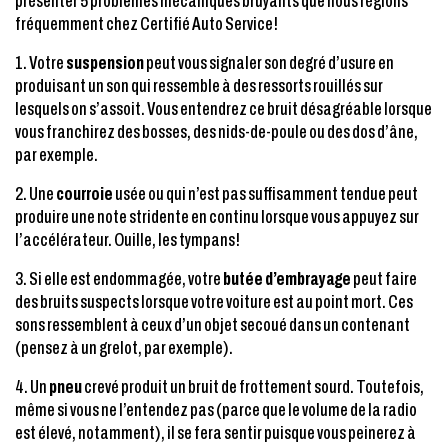
présenter 5 problèmes mécaniques bruyants que nous réglons
fréquemment chez Certifié Auto Service!
1. Votre
suspension
peut vous signaler son degré d’usure en
produisant un son qui ressemble à des ressorts rouillés sur
lesquels on s’assoit. Vous entendrez ce bruit désagréable lorsque
vous franchirez des bosses, des nids-de-poule ou des dos d’âne,
par exemple.
2. Une
courroie
usée ou qui n’est pas suffisamment tendue peut
produire une note stridente en continu lorsque vous appuyez sur
l’accélérateur. Ouille, les tympans!
3. Si elle est endommagée, votre
butée d’embrayage
peut faire
des bruits suspects lorsque votre voiture est au point mort. Ces
sons ressemblent à ceux d’un objet secoué dans un contenant
(pensez à un grelot, par exemple).
4. Un
pneu
crevé produit un bruit de frottement sourd. Toutefois,
même si vous ne l’entendez pas (parce que le volume de la radio
est élevé, notamment), il se fera sentir puisque vous peinerez à