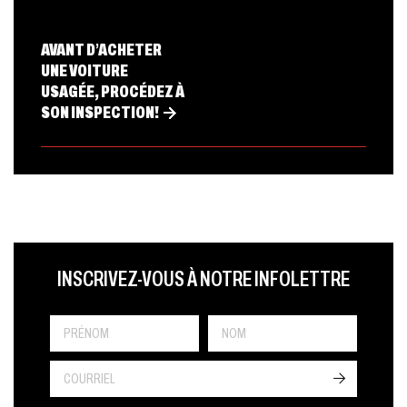
AVANT D’ACHETER
UNE VOITURE
USAGÉE, PROCÉDEZ À
SON INSPECTION!
LAST NAME
PRÉNOM
LANGUE
INSCRIVEZ-VOUS À NOTRE INFOLETTRE
->