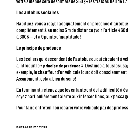
votre amende sera désormais de 350 $ + les frais au lieu de 17
Les autobus scolaires
Habituez-vous à réagir adéquatement en présence d’autobus sc
complètement à au moins 5 m de distance (voir l’article 460 
à 300 $ — et à 9 points d’inaptitude!
Le principe de prudence
Les écoliers qui descendent de l’autobus ou qui circulent à vé
a introduit le «
». Destinée à tous les usag
principe de prudence
exemple, le chauffeur d’un véhicule lourd doit consciemment r
Assurément, cela a bien du sens!
En terminant, retenez que les enfants ont de la difficulté à éva
soyez particulièrement alerte aux intersections, aux passage
Pour faire entretenir ou réparer votre véhicule par des profe
PARTAGER L'ARTICLE