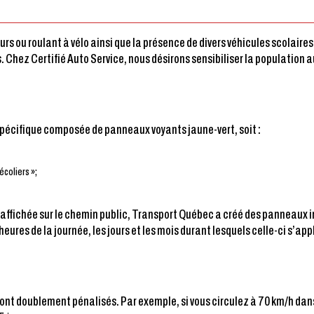
urs ou roulant à vélo ainsi que la présence de divers véhicules scolair
hez Certifié Auto Service, nous désirons sensibiliser la population au
spécifique composée de panneaux voyants jaune-vert, soit :
écoliers »;
e affichée sur le chemin public, Transport Québec a créé des panneaux i
 heures de la journée, les jours et les mois durant lesquels celle-ci s’a
sont
doublement
pénalisés. Par exemple, si vous circulez à 70 km/h dans