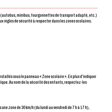
es (autobus, minibus, fourgonnettes de transport adapté, etc.)
x règles de sécurité à respecter dans les zones scolaires.
nstallés sous le panneau « Zone scolaire ». En plus d’indiquer
pplique. Au nom de la sécurité des enfants, respectez-les
 une zone de 30 km/h (du lundi au vendredi de 7 h à 17 h),