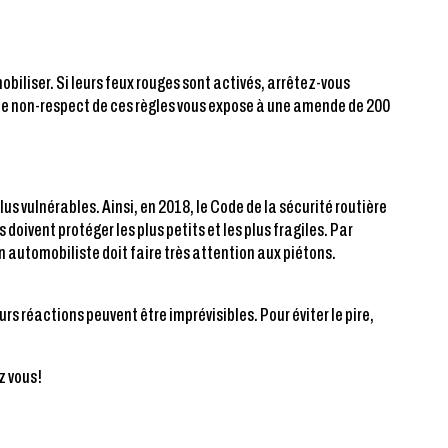
iliser. Si leurs feux rouges sont activés, arrêtez-vous
, le non-respect de ces règles vous expose à une amende de 200
us vulnérables. Ainsi, en 2018, le Code de la sécurité routière
 doivent protéger les plus petits et les plus fragiles. Par
n automobiliste doit faire très attention aux piétons.
urs réactions peuvent être imprévisibles. Pour éviter le pire,
z vous!