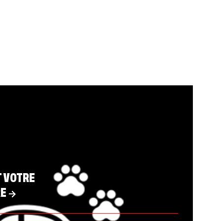
 VOTRE
RE