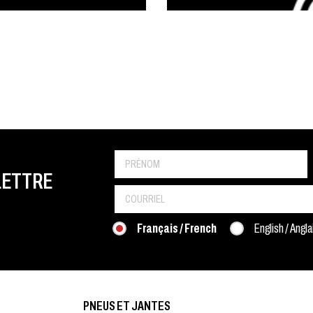
LETTRE
Français / French
English / Angla
PNEUS ET JANTES