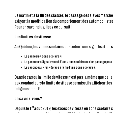
Le matin et à la fin des classes, le passage des élèves marche
exigent la modification du comportement des automobilistes. C
Pour en savoir plus, lisez ce qui suit!
Les limites de vitesse
Au Québec, les zones scolaires possèdent une signalisation 
Le panneau « Zone scolaire »;
Le panneau « Signal avancé d’une zone scolaire ou d’un passage pour 
Le panonceau « Fin » (placé à la fin d’une zone scolaire).
Dans le cas où la limite de vitesse n’est pas la même que cell
aux conducteurs la limite de vitesse permise, ils affichent les
religieusement!
Le saviez-vous?
er
Depuis le 1
août 2019, les excès de vitesse en zone scolaire 