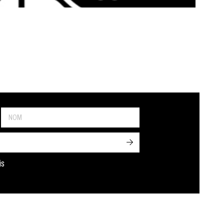
->
is