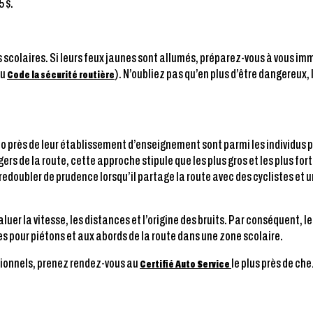
5 $.
olaires. Si leurs feux jaunes sont allumés, préparez-vous à vous immob
du
). N’oubliez pas qu’en plus d’être dangereux
Code la sécurité routière
lo près de leur établissement d’enseignement sont parmi les individus pl
ers de la route, cette approche stipule que les plus gros et les plus forts
edoubler de prudence lorsqu’il partage la route avec des cyclistes et u
luer la vitesse, les distances et l’origine des bruits. Par conséquent, le
s pour piétons et aux abords de la route dans une zone scolaire.
ssionnels, prenez rendez-vous au
le plus près de che
Certifié Auto Service