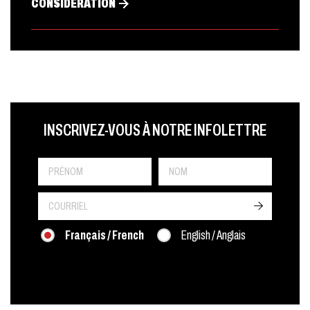
CONSIDÉRATION
LAST NAME
PRÉNOM
LANGUE
INSCRIVEZ-VOUS À NOTRE INFOLETTRE
->
Français / French
English / Anglais