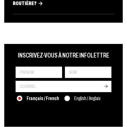
ROUTIÈRE?
LAST NAME
PRÉNOM
LANGUE
INSCRIVEZ-VOUS À NOTRE INFOLETTRE
->
Français / French
English / Anglais