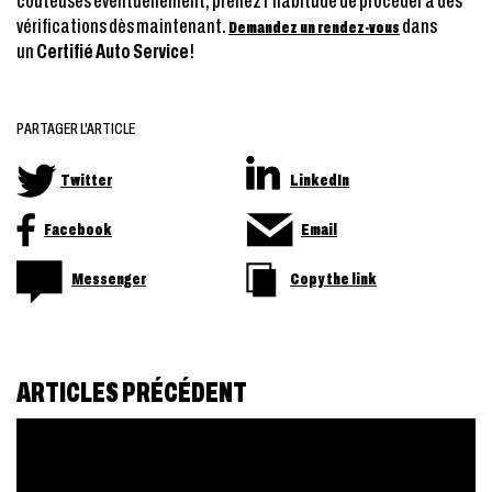
coûteuses éventuellement, prenez l’habitude de procéder à des
vérifications dès maintenant.
dans
Demandez un rendez-vous
un
Certifié Auto Service
!
PARTAGER L'ARTICLE
Twitter
LinkedIn
Facebook
Email
Messenger
Copy the link
ARTICLES PRÉCÉDENT