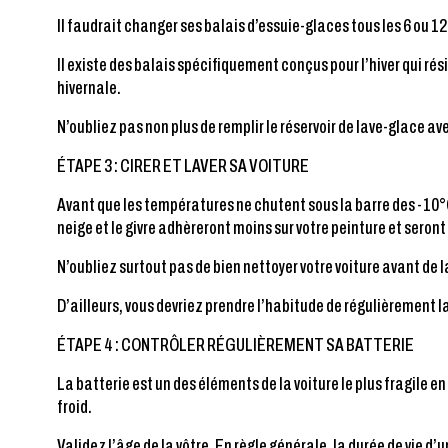
Il faudrait changer ses balais d’essuie-glaces tous les 6 ou 
Il existe des balais spécifiquement conçus pour l’hiver qui ré
hivernale.
N’oubliez pas non plus de remplir le réservoir de lave-glace a
ÉTAPE 3 : CIRER ET LAVER SA VOITURE
Avant que les températures ne chutent sous la barre des -10°C, 
neige et le givre adhèreront moins sur votre peinture et seront 
N’oubliez surtout pas de bien nettoyer votre voiture avant de la
D’ailleurs, vous devriez prendre l’habitude de régulièrement la
ÉTAPE 4 : CONTRÔLER RÉGULIÈREMENT SA BATTERIE
La batterie est un des éléments de la voiture le plus fragile 
froid.
Validez l’âge de la vôtre. En règle générale, la durée de vie d’u