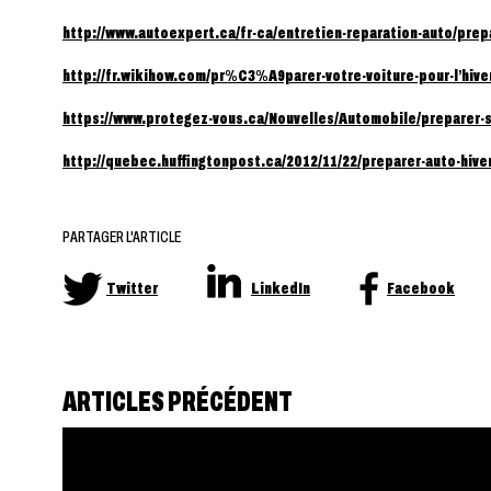
http://www.autoexpert.ca/fr-ca/entretien-reparation-auto/prep
http://fr.wikihow.com/pr%C3%A9parer-votre-voiture-pour-l’hive
https://www.protegez-vous.ca/Nouvelles/Automobile/preparer-sa
http://quebec.huffingtonpost.ca/2012/11/22/preparer-auto-hiv
PARTAGER L'ARTICLE
Twitter
LinkedIn
Facebook
ARTICLES PRÉCÉDENT