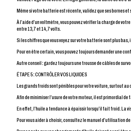
Même si votre batterie est récente, validez que ses bornes et 
À l’aide d’un voltmètre, vous pouvez vérifier la charge de votr
entre 13,7 et 14,7 volts.
Si les chiffres que vous voyez sur votre batterie sont plus bas,
Pour en être certain, vous pouvez toujours demander une confi
Autre conseil : gardez toujours une trousse de câbles de survo
ÉTAPE 5 : CONTRÔLER VOS LIQUIDES
Les grands froids sont pénibles pour votre voiture, surtout a
Afin de minimiser l’usure de votre moteur, il est primordial de f
En effet, l’huile a tendance à épaissir lorsqu’il fait froid. La 
Pour vous aider à choisir, consultez le manuel d’utilisation 