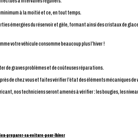
fectués à intervalles réguliers.
 minimum à la moitié et ce, en tout temps.
 parties émergées du réservoir et gèle, formant ainsi des cristaux de gl
omme votre véhicule consomme beaucoup plus l’hiver !
iter de graves problèmes et de coûteuses réparations.
 près de chez vous et faites vérifier l’état des éléments mécaniques de 
ricant, nos techniciens seront amenés à vérifier : les bougies, les niveau
n-preparer-sa-voiture-pour-lhiver