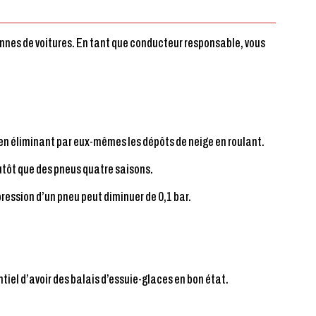
annes de voitures. En tant que conducteur responsable, vous
 en éliminant par eux-mêmes les dépôts de neige en roulant.
lutôt que des pneus quatre saisons.
ression d’un pneu peut diminuer de 0,1 bar.
ntiel d’avoir des balais d’essuie-glaces en bon état.