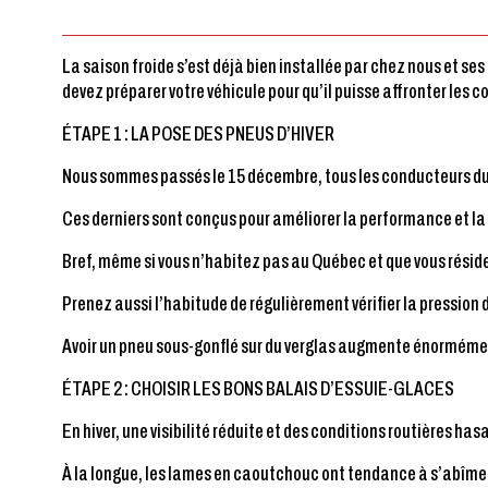
La saison froide s’est déjà bien installée par chez nous et s
devez préparer votre véhicule pour qu’il puisse affronter les c
ÉTAPE 1 : LA POSE DES PNEUS D’HIVER
Nous sommes passés le 15 décembre, tous les conducteurs du 
Ces derniers sont conçus pour améliorer la performance et la 
Bref, même si vous n’habitez pas au Québec et que vous réside
Prenez aussi l’habitude de régulièrement vérifier la pression
Avoir un pneu sous-gonflé sur du verglas augmente énormémen
ÉTAPE 2 : CHOISIR LES BONS BALAIS D’ESSUIE-GLACES
En hiver, une visibilité réduite et des conditions routières ha
À la longue, les lames en caoutchouc ont tendance à s’abîmer,