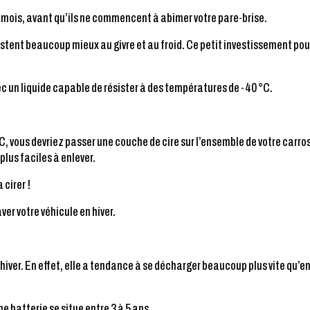
12 mois, avant qu’ils ne commencent à abimer votre pare-brise.
sistent beaucoup mieux au givre et au froid. Ce petit investissement pou
vec un liquide capable de résister à des températures de -40 °C.
vous devriez passer une couche de cire sur l’ensemble de votre carrosser
plus faciles à enlever.
 cirer !
ver votre véhicule en hiver.
en hiver. En effet, elle a tendance à se décharger beaucoup plus vite q
ne batterie se situe entre 3 à 5 ans.