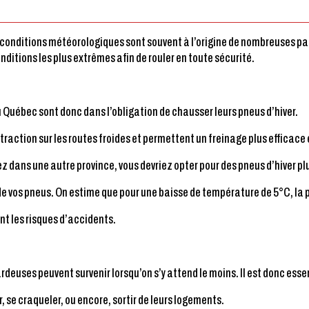
es conditions météorologiques sont souvent à l’origine de nombreuses p
onditions les plus extrêmes afin de rouler en toute sécurité.
Québec sont donc dans l’obligation de chausser leurs pneus d’hiver.
traction sur les routes froides et permettent un freinage plus efficace
z dans une autre province, vous devriez opter pour des pneus d’hiver p
 de vos pneus. On estime que pour une baisse de température de 5°C, la p
t les risques d’accidents.
sardeuses peuvent survenir lorsqu’on s’y attend le moins. Il est donc esse
 se craqueler, ou encore, sortir de leurs logements.