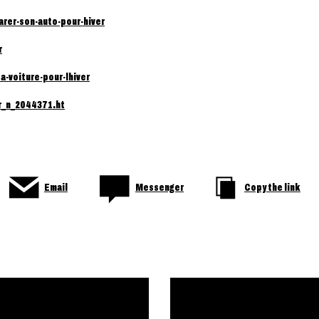
arer-son-auto-pour-hiver
r
-voiture-pour-lhiver
er_n_2044371.ht
Email
Messenger
Copy the link