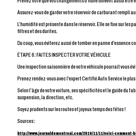
Prenez note que vos changements d’huile doivent aussi être ef
Assurez-vous de garder votre réservoir de carburant rempli au
L’humidité est présente dans le réservoir. Elle se fixe sur les
filtres et des durites.
Du coup, vous éviterez aussi de tomber en panne d’essence c
ÉTAPE 6 : FAITES INSPECTER VOTRE VÉHICULE
Une inspection saisonnière de votre véhicule pourrait vous év
Prenez rendez-vous avec l’expert Certifié Auto Service le plus
Selon l’âge de votre voiture, ses spécificités et le guide du fab
suspension, la direction, etc.
Soyez prudents sur les routes et joyeux temps des fêtes !
Sources :
http://www.journaldemontreal.com/2016/11/11/voici-comment-bie