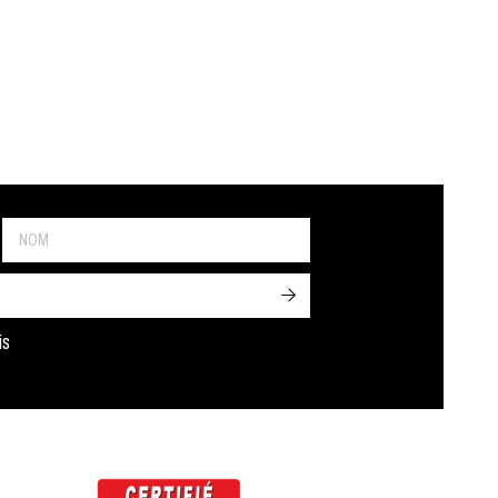
->
is