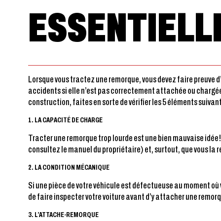
ESSENTIELL
Lorsque vous tractez une remorque, vous devez faire preuve d
accidents si elle n’est pas correctement attachée ou chargée.
construction, faites en sorte de vérifier les 5 éléments suivan
1. LA CAPACITÉ DE CHARGE
Tracter une remorque trop lourde est une bien mauvaise idée!
consultez le manuel du propriétaire) et, surtout, que vous la 
2. LA CONDITION MÉCANIQUE
Si une pièce de votre véhicule est défectueuse au moment où
de faire inspecter votre voiture avant d’y attacher une remor
3. L’ATTACHE-REMORQUE