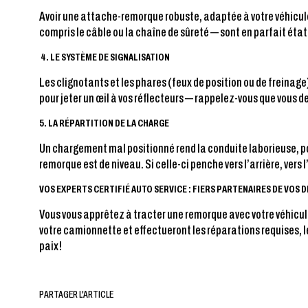
Avoir une attache-remorque robuste, adaptée à votre véhicule 
compris le câble ou la chaîne de sûreté — sont en parfait éta
4.
LE SYSTÈME DE SIGNALISATION
Les clignotants et les phares (feux de position ou de freinage
pour jeter un œil à vos réflecteurs — rappelez-vous que vous de
5. LA RÉPARTITION DE LA CHARGE
Un chargement mal positionné rend la conduite laborieuse, pour
remorque est de niveau. Si celle-ci penche vers l’arrière, vers 
VOS EXPERTS CERTIFIÉ AUTO SERVICE : FIERS PARTENAIRES DE VOS
Vous vous apprêtez à tracter une remorque avec votre véhicu
votre camionnette et effectueront les réparations requises, le
paix!
PARTAGER L'ARTICLE