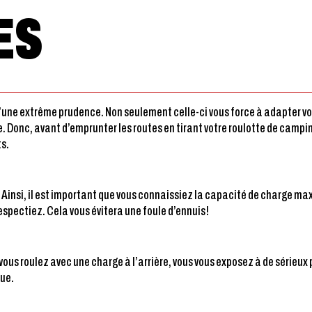
ES
’une extrême prudence. Non seulement celle-ci vous force à adapter vo
 Donc, avant d’emprunter les routes en tirant votre roulotte de campin
ts.
 Ainsi, il est important que vous connaissiez la capacité de charge m
respectiez. Cela vous évitera une foule d’ennuis!
 vous roulez avec une charge à l’arrière, vous vous exposez à de séri
que.