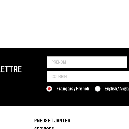
LETTRE
Français / French
English / Angla
PNEUS ET JANTES