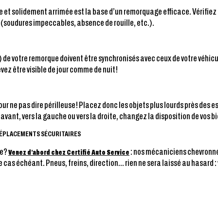
et solidement arrimée est la base d’un remorquage efficace. Vérifiez q
t (soudures impeccables, absence de rouille, etc.).
) de votre remorque doivent être synchronisés avec ceux de votre véhicul
vez être visible de jour comme de nuit!
 ne pas dire périlleuse! Placez donc les objets plus lourds près des es
l’avant, vers la gauche ou vers la droite, changez la disposition de vos bi
 DÉPLACEMENTS SÉCURITAIRES
le?
: nos mécaniciens chevronné
Venez d’abord chez Certifié Auto Service
 cas échéant. Pneus, freins, direction… rien ne sera laissé au hasard : 