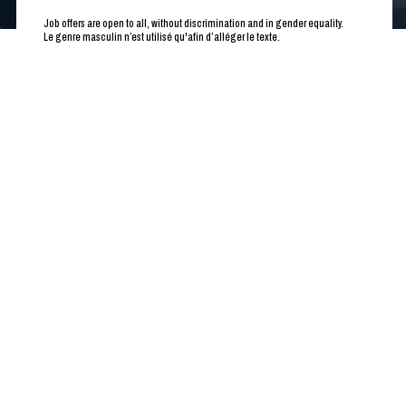
Job offers are open to all, without discrimination and in gender equality.
Le genre masculin n’est utilisé qu'afin d’alléger le texte.