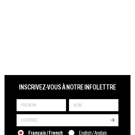
LAST NAME
PRÉNOM
LANGUE
INSCRIVEZ-VOUS À NOTRE INFOLETTRE
->
Français / French
English / Anglais