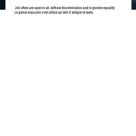
Job offers are open to all, without discrimination and in gender equality.
Le genre masculin n’est utilisé qu'afin d’alléger le texte.