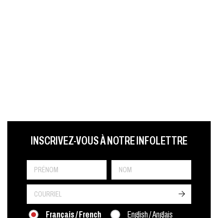
LAST NAME
PRÉNOM
LANGUE
INSCRIVEZ-VOUS À NOTRE INFOLETTRE
->
Français / French
English / Anglais