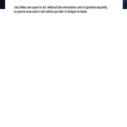
Job offers are open to all, without discrimination and in gender equality.
Le genre masculin n’est utilisé qu'afin d’alléger le texte.