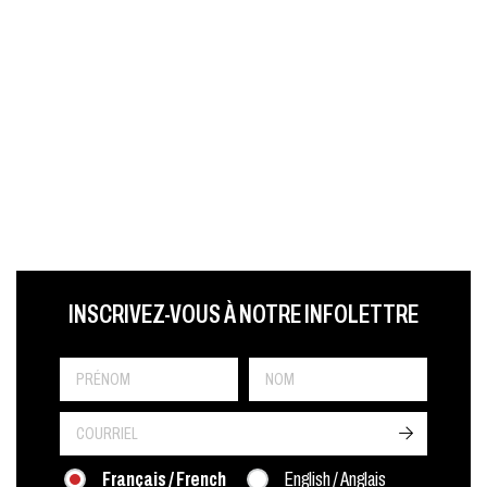
LAST NAME
PRÉNOM
LANGUE
INSCRIVEZ-VOUS À NOTRE INFOLETTRE
->
Français / French
English / Anglais