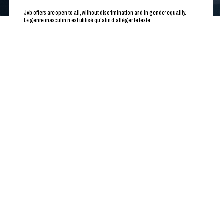
Job offers are open to all, without discrimination and in gender equality.
Le genre masculin n’est utilisé qu'afin d’alléger le texte.