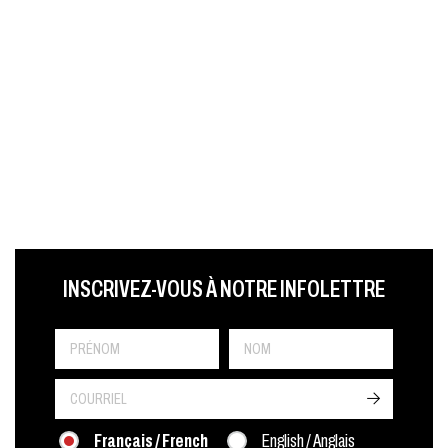
LAST NAME
PRÉNOM
LANGUE
INSCRIVEZ-VOUS À NOTRE INFOLETTRE
->
Français / French
English / Anglais