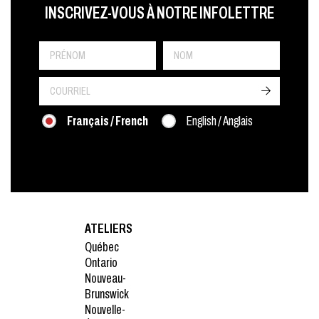
LAST NAME
PRÉNOM
LANGUE
INSCRIVEZ-VOUS À NOTRE INFOLETTRE
->
Français / French
English / Anglais
ATELIERS
Québec
Ontario
Nouveau-
Brunswick
Nouvelle-