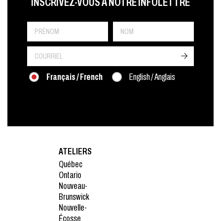
LAST NAME
PRÉNOM
LANGUE
INSCRIVEZ-VOUS À NOTRE INFOLETTRE
->
Français / French
English / Anglais
ATELIERS
Québec
Ontario
Nouveau-
Brunswick
Nouvelle-
Écosse