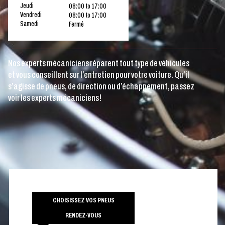
Jeudi
08:00 to 17:00
Vendredi
08:00 to 17:00
Samedi
Fermé
Nos experts mécaniciens réparent tout type de véhicules
et vous conseillent sur l’entretien pour votre voiture. Qu’il
s’agisse de pneus, de direction ou d’échappement, passez
voir les experts mécaniciens!
CHOISISSEZ VOS PNEUS
RENDEZ-VOUS