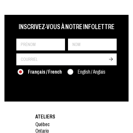
LAST NAME
PRÉNOM
LANGUE
INSCRIVEZ-VOUS À NOTRE INFOLETTRE
->
Français / French
English / Anglais
ATELIERS
Québec
Ontario