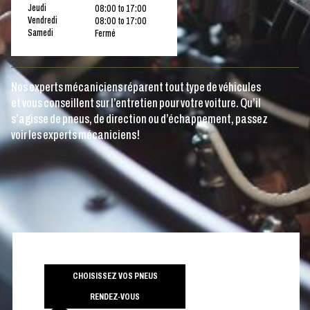
Jeudi
08:00 to 17:00
Vendredi
08:00 to 17:00
Samedi
Fermé
Nos experts mécaniciens réparent tout type de véhicules
et vous conseillent sur l’entretien pour votre voiture. Qu’il
s’agisse de pneus, de direction ou d’échappement, passez
voir les experts mécaniciens!
CHOISISSEZ VOS PNEUS
RENDEZ-VOUS