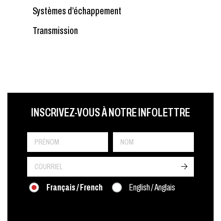
Systèmes d’échappement
Transmission
LAST NAME
PRÉNOM
LANGUE
INSCRIVEZ-VOUS À NOTRE INFOLETTRE
->
Français / French
English / Anglais