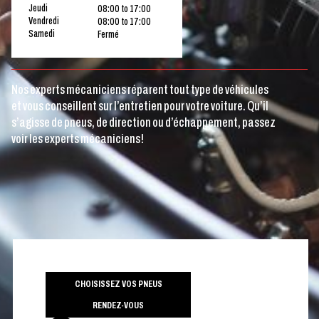
Jeudi
08:00 to 17:00
Vendredi
08:00 to 17:00
Samedi
Fermé
Nos experts mécaniciens réparent tout type de véhicules
et vous conseillent sur l’entretien pour votre voiture. Qu’il
s’agisse de pneus, de direction ou d’échappement, passez
voir les experts mécaniciens!
CHOISISSEZ VOS PNEUS
RENDEZ-VOUS