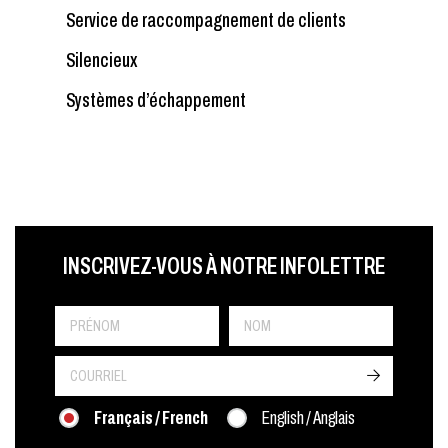
Service de raccompagnement de clients
Silencieux
Systèmes d’échappement
LAST NAME
PRÉNOM
LANGUE
INSCRIVEZ-VOUS À NOTRE INFOLETTRE
->
Français / French
English / Anglais