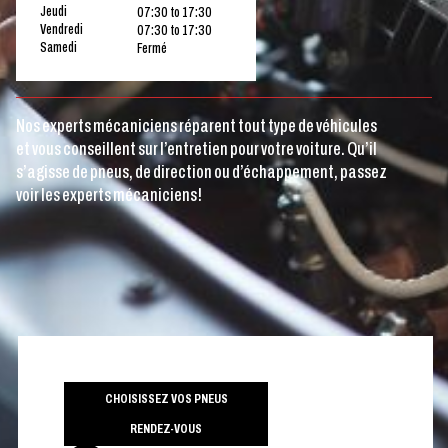
Jeudi
07:30 to 17:30
Vendredi
07:30 to 17:30
Samedi
Fermé
Nos experts mécaniciens réparent tout type de véhicules
et vous conseillent sur l’entretien pour votre voiture. Qu’il
s’agisse de pneus, de direction ou d’échappement, passez
voir les experts mécaniciens!
CHOISISSEZ VOS PNEUS
RENDEZ-VOUS