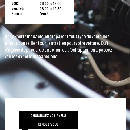
Jeudi
08:00 to 17:00
Vendredi
08:00 to 16:30
Samedi
Fermé
Nos experts mécaniciens réparent tout type de véhicules
et vous conseillent sur l’entretien pour votre voiture. Qu’il
s’agisse de pneus, de direction ou d’échappement, passez
voir les experts mécaniciens!
CHOISISSEZ VOS PNEUS
RENDEZ-VOUS