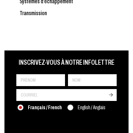
Systèmes d’échappement
Transmission
LAST NAME
PRÉNOM
LANGUE
INSCRIVEZ-VOUS À NOTRE INFOLETTRE
->
Français / French
English / Anglais