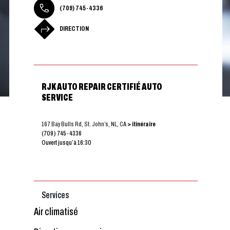
(709) 745-4336
DIRECTION
RJK AUTO REPAIR CERTIFIÉ AUTO
SERVICE
167 Bay Bulls Rd, St. John’s, NL, CA
> itinéraire
(709) 745-4336
Ouvert jusqu’à 16:30
Services
Air climatisé