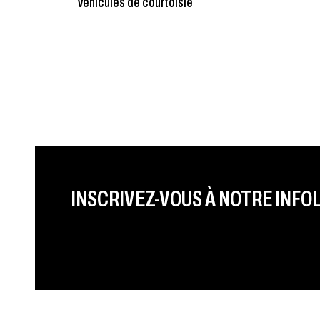
Véhicules de courtoisie
PRÉNOM
LAST NAME
LANGUE
INSCRIVEZ-VOUS À NOTRE INFO