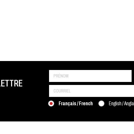
LETTRE
Français / French
English / Angla