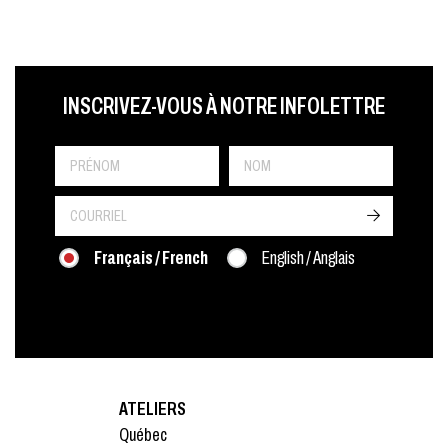
LAST NAME
PRÉNOM
LANGUE
INSCRIVEZ-VOUS À NOTRE INFOLETTRE
->
Français / French
English / Anglais
ATELIERS
Québec