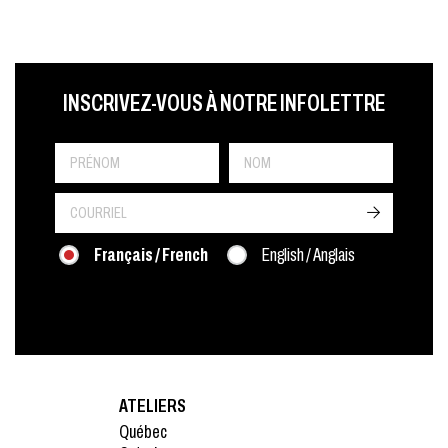
LAST NAME
PRÉNOM
LANGUE
INSCRIVEZ-VOUS À NOTRE INFOLETTRE
->
Français / French
English / Anglais
ATELIERS
Québec