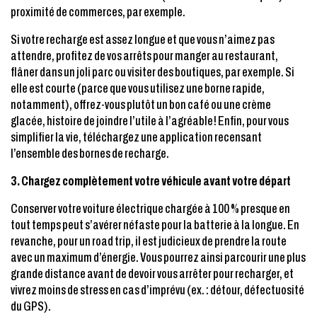
proximité de commerces, par exemple.
Si votre recharge est assez longue et que vous n’aimez pas
attendre, profitez de vos arrêts pour manger au restaurant,
flâner dans un joli parc ou visiter des boutiques, par exemple. Si
elle est courte (parce que vous utilisez une borne rapide,
notamment), offrez-vous plutôt un bon café ou une crème
glacée, histoire de joindre l’utile à l’agréable! Enfin, pour vous
simplifier la vie, téléchargez une application recensant
l’ensemble des bornes de recharge.
3.
Chargez complètement votre véhicule avant votre départ
Conserver votre voiture électrique chargée à 100 % presque en
tout temps peut s’avérer néfaste pour la batterie à la longue. En
revanche, pour un
road trip
, il est judicieux de prendre la route
avec un maximum d’énergie. Vous pourrez ainsi parcourir une plus
grande distance avant de devoir vous arrêter pour recharger, et
vivrez moins de stress en cas d’imprévu (ex. : détour, défectuosité
du GPS).