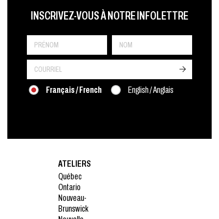
LAST NAME
PRÉNOM
LANGUE
INSCRIVEZ-VOUS À NOTRE INFOLETTRE
->
Français / French
English / Anglais
ATELIERS
Québec
Ontario
Nouveau-
Brunswick