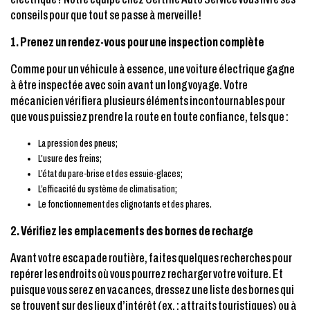
conseils pour que tout se passe à merveille!
1.
Prenez un rendez-vous pour une inspection complète
Comme pour un véhicule à essence, une voiture électrique gagne
à être inspectée avec soin avant un long voyage. Votre
mécanicien vérifiera plusieurs éléments incontournables pour
que vous puissiez prendre la route en toute confiance, tels que :
La pression des pneus;
L’usure des freins;
L’état du pare-brise et des essuie-glaces;
L’efficacité du système de climatisation;
Le fonctionnement des clignotants et des phares.
2.
Vérifiez les emplacements des bornes de recharge
Avant votre escapade routière, faites quelques recherches pour
repérer les endroits où vous pourrez recharger votre voiture. Et
puisque vous serez en vacances, dressez une liste des bornes qui
se trouvent sur des lieux d’intérêt (ex. : attraits touristiques) ou à