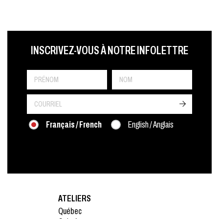
LAST NAME
PRÉNOM
LANGUE
INSCRIVEZ-VOUS À NOTRE INFOLETTRE
->
Français / French
English / Anglais
ATELIERS
Québec