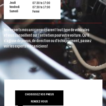
Jeudi
07:30 to 17:00
Vendredi
07:30 to 17:00
Samedi
Fermé
Nos experts mécaniciens réparent tout type de véhicules
et vous conseillent sur l’entretien pour votre voiture. Qu’il
s’agisse de pneus, de direction ou d’échappement, passez
voir les experts mécaniciens!
CHOISISSEZ VOS PNEUS
RENDEZ-VOUS